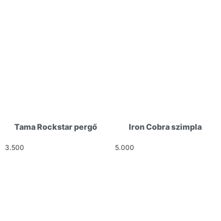
Tama Rockstar pergő
Iron Cobra szimpla
3.500
Ft
5.000
Ft
HELLÓ!