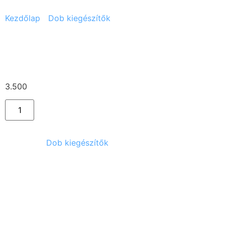
Kezdőlap
/
Dob kiegészítők
/ Alexandira kézi dob
Alexandira kézi dob
3.500
Ft
Kategória:
Dob kiegészítők
Kapcsolódó termékek