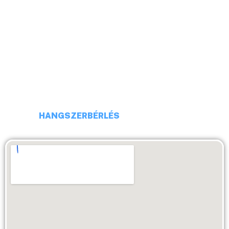
CÍM: 1113 BUDAPEST, DARÓCZI UTCA 4
TELEFONSZÁM: +36 20 231 16 54
E-MAIL: budaiprobaterem@gmail.com
HANGSZERBÉRLÉS