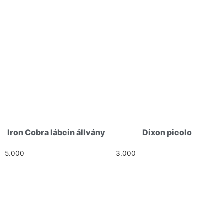
Iron Cobra lábcin állvány
Dixon picolo
5.000
Ft
3.000
Ft