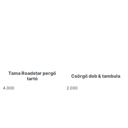
Tama Roadstar pergő
Csörgő dob & tambula
tartó
4.000
Ft
2.000
Ft