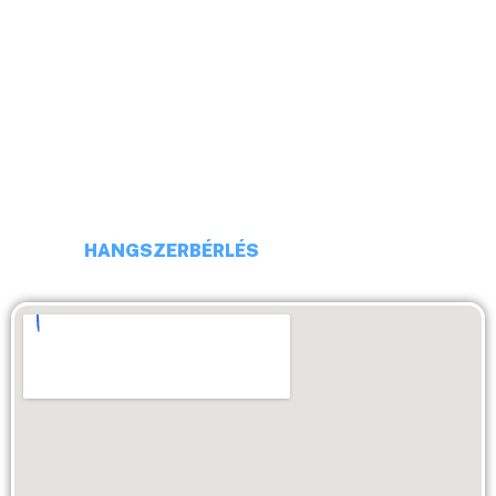
CÍM: 1113 BUDAPEST, DARÓCZI UTCA 4
TELEFONSZÁM: +36 20 231 16 54
E-MAIL: budaiprobaterem@gmail.com
HANGSZERBÉRLÉS