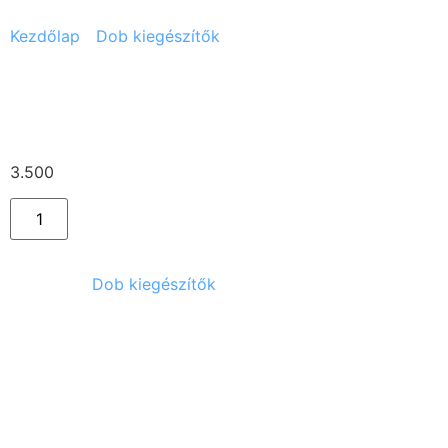
Kezdőlap
/
Dob kiegészítők
/ Tama Rockstar pergő
Tama Rockstar pergő
3.500
Ft
Kategória:
Dob kiegészítők
Kapcsolódó termékek