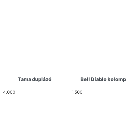
Tama duplázó
Bell Diablo kolomp
4.000
Ft
1.500
Ft
HELLÓ!