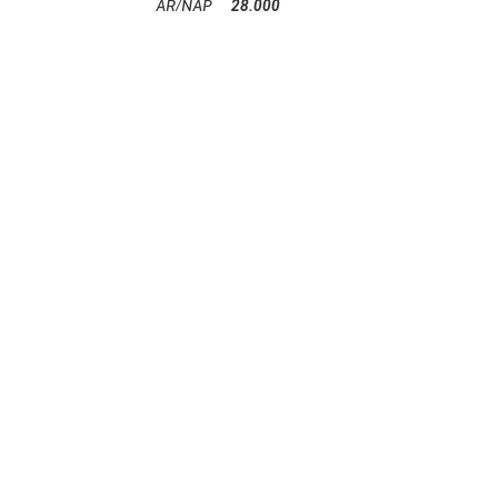
28.000
Ft
DOB KIEGÉSZÍTŐK