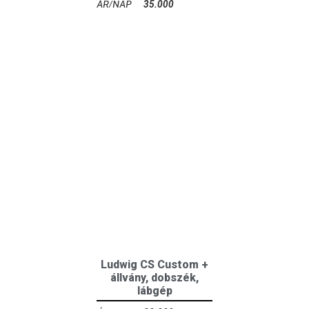
35.000
Ft
Ludwig CS Custom +
állvány, dobszék,
lábgép