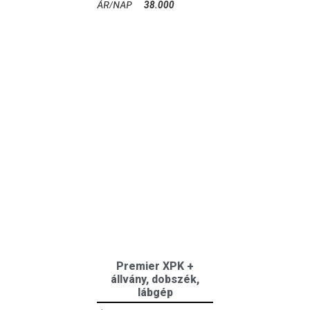
38.000
Ft
Premier XPK +
állvány, dobszék,
lábgép