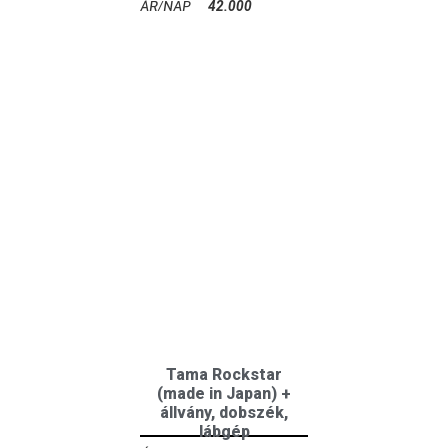
42.000
Ft
Tama Rockstar
(made in Japan) +
állvány, dobszék,
lábgép