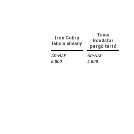
Tama
Iron Cobra
Roadstar
lábcin állvány
pergő tartó
5.000
Ft
4.000
Ft