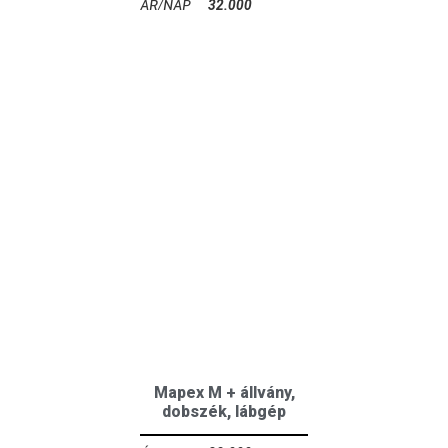
32.000
Ft
Mapex M + állvány,
dobszék, lábgép