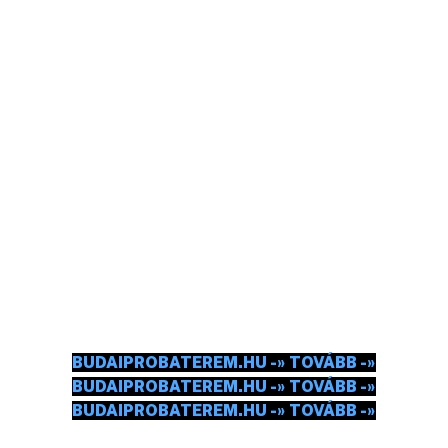
Áraink ÁFÁ-t nem tartalmaznak, mert cégünk
alanyi adómentességet élvez.
BUDAI PRÓBATEREM
MEGVAN A HANGSZER, MEGVAN A MOTIVÁCIÓ.
MOSTMÁR PRÓBÁLNI KÉNE EZERREL.
CSEKKOLJ BE.
BUDAIPROBATEREM.HU -» TOVÁBB -»
BUDAIPROBATEREM.HU -» TOVÁBB -»
BUDAIPROBATEREM.HU -» TOVÁBB -»