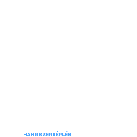
HELLÓ!
CÍM: 1113 BUDAPEST, DARÓCZI UTCA 4
TELEFONSZÁM: +36 20 231 16 54
E-MAIL: budaiprobaterem@gmail.com
HANGSZERBÉRLÉS