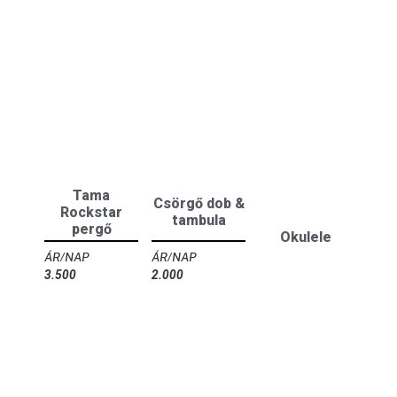
Tama
Csörgő dob &
Rockstar
tambula
pergő
Okulele
3.500
Ft
2.000
Ft