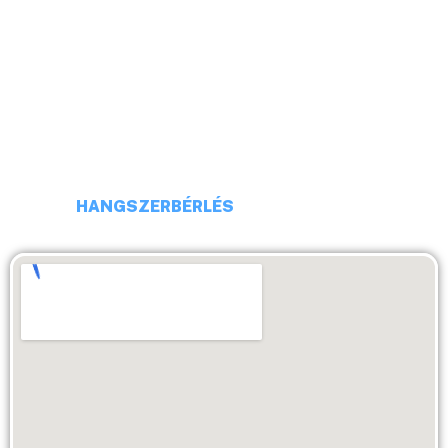
CÍM: 1113 BUDAPEST, DARÓCZI UTCA 4
TELEFONSZÁM: +36 20 231 16 54
E-MAIL: budaiprobaterem@gmail.com
HANGSZERBÉRLÉS