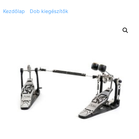
Kezdőlap
/
Dob kiegészítők
/ Tama duplázó