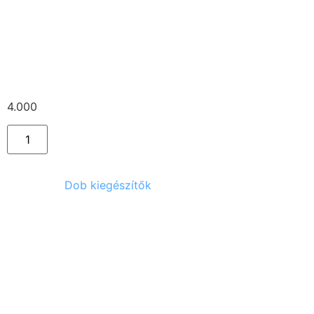
Tama duplázó
4.000
Ft
Kategória:
Dob kiegészítők
Kapcsolódó termékek