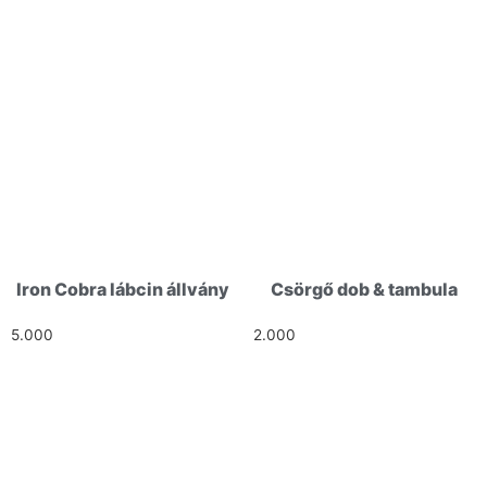
Iron Cobra lábcin állvány
Csörgő dob & tambula
5.000
Ft
2.000
Ft