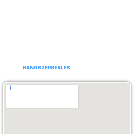
CÍM: 1113 BUDAPEST, DARÓCZI UTCA 4
TELEFONSZÁM: +36 20 231 16 54
E-MAIL: budaiprobaterem@gmail.com
HANGSZERBÉRLÉS