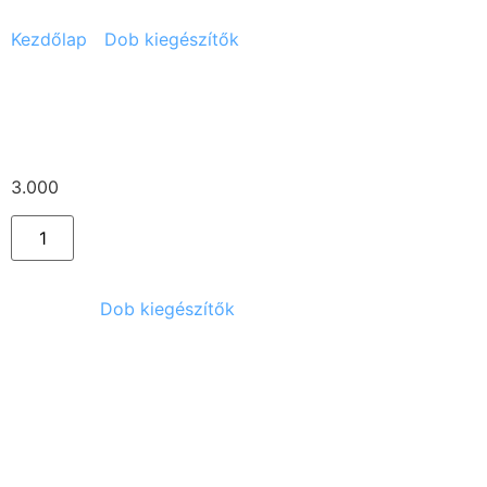
Kezdőlap
/
Dob kiegészítők
/ Dixon picolo
Dixon picolo
3.000
Ft
Kategória:
Dob kiegészítők
Kapcsolódó termékek