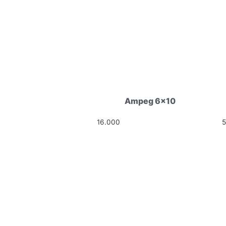
Ampeg 6×10
16.000
Ft
HELLÓ!
CÍM: 1113 BUDAPEST, DARÓCZ