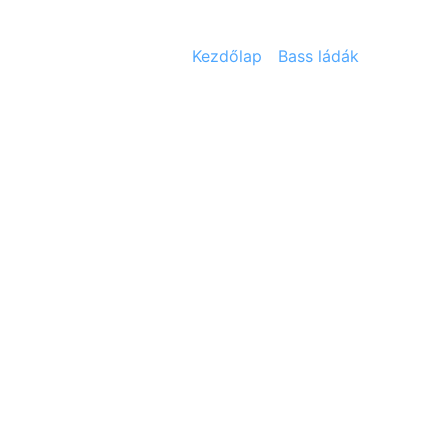
Kezdőlap
/
Bass ládák
/ Ashdown 
Kapcsolódó ter