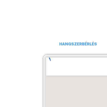
TELEFONSZÁM: +36 20 231 16
E-MAIL: budaiprobaterem@gm
HANGSZERBÉRLÉS