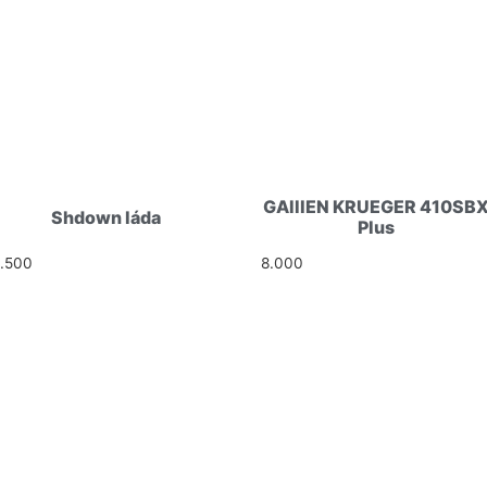
GAllIEN KRUEGER 410SB
Shdown láda
Plus
5.500
Ft
8.000
Ft
I UTCA 4