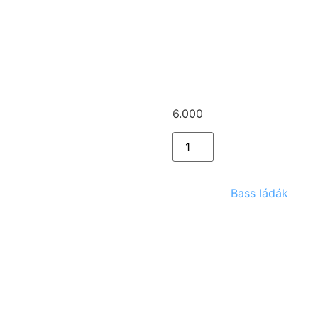
láda
Ashdown l
mékek
6.000
Ft
Kategória:
Bass ládák