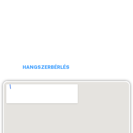
CÍM: 1113 BUDAPEST, DARÓCZI UTCA 4
TELEFONSZÁM: +36 20 231 16 54
E-MAIL: budaiprobaterem@gmail.com
HANGSZERBÉRLÉS