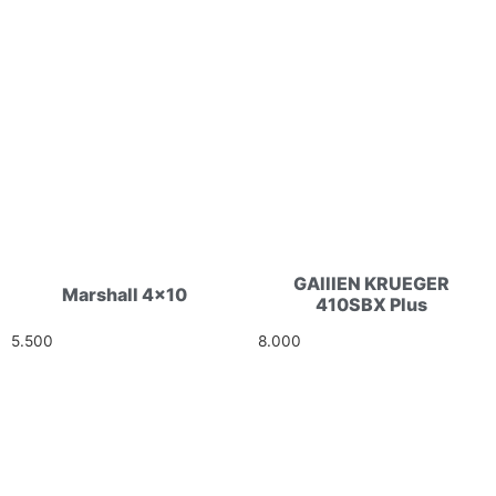
GAllIEN KRUEGER
Marshall 4×10
410SBX Plus
5.500
Ft
8.000
Ft