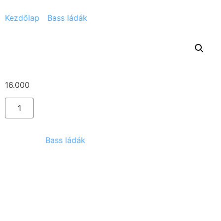
Kezdőlap
/
Bass ládák
/ Ampeg 6×10
Ampeg 6×10
16.000
Ft
Kategória:
Bass ládák
Kapcsolódó termékek