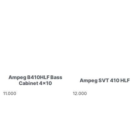
Ampeg B410HLF Bass
Ampeg SVT 410 HLF
Cabinet 4×10
11.000
Ft
12.000
Ft
HELLÓ!