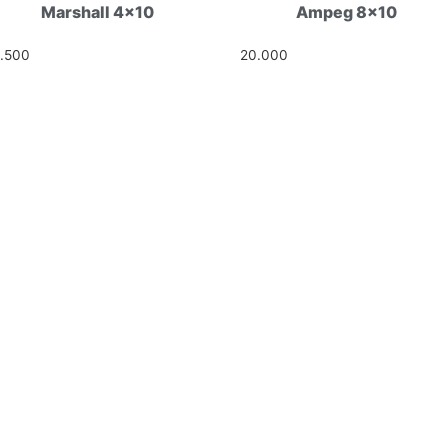
Marshall 4×10
Ampeg 8×10
5.500
Ft
20.000
Ft
I UTCA 4
 54
ail.com