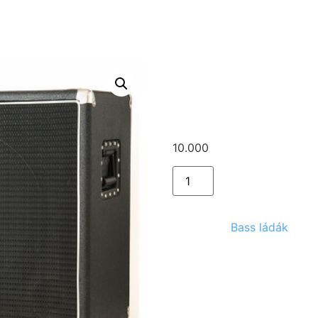
assic 3 SVT-15E
Ampeg Cla
15E
10.000
Ft
Kategória:
Bass ládák
Kapcsolódó te