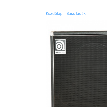
Kezdőlap
/
Bass ládák
/ Ampeg Cl