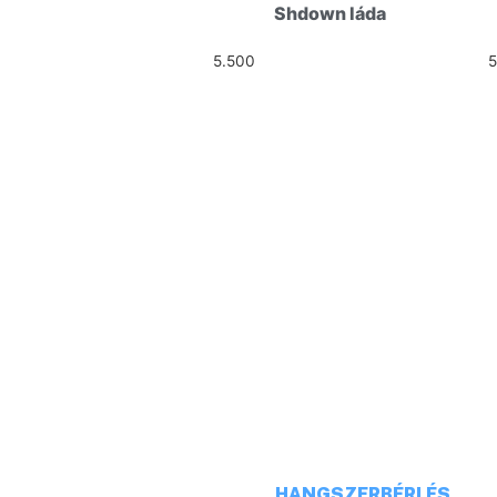
Shdown láda
5.500
Ft
HELLÓ!
CÍM: 1113 BUDAPEST, DARÓCZ
TELEFONSZÁM: +36 20 231 16
E-MAIL: budaiprobaterem@gm
HANGSZERBÉRLÉS