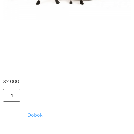
Tama Superstar
Custom + állvány,
dobszék, lábgép
32.000
Ft
Kategória:
Dobok
Kapcsolódó termékek