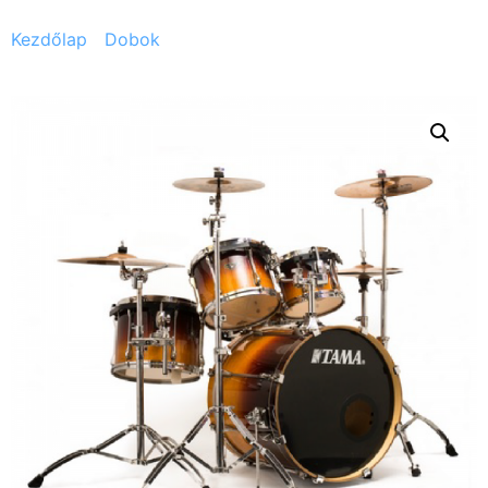
Kezdőlap
/
Dobok
/ Tama Superstar Custom + állvány,
dobszék, lábgép