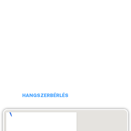
HELLÓ!
CÍM: 1113 BUDAPEST, DARÓCZI UTCA 4
TELEFONSZÁM: +36 20 231 16 54
E-MAIL: budaiprobaterem@gmail.com
HANGSZERBÉRLÉS