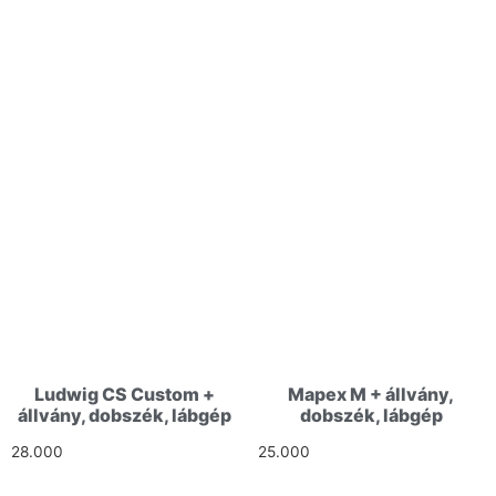
Ludwig CS Custom +
Mapex M + állvány,
állvány, dobszék, lábgép
dobszék, lábgép
28.000
Ft
25.000
Ft