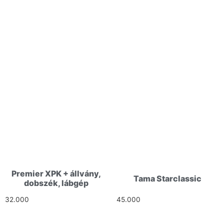
Premier XPK + állvány,
Tama Starclassic
dobszék, lábgép
32.000
Ft
45.000
Ft