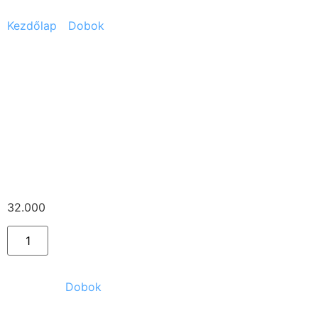
Kezdőlap
/
Dobok
/ Premier XPK + állvány, dobszék,
lábgép
Premier XPK +
állvány, dobszék,
lábgép
32.000
Ft
Kategória:
Dobok