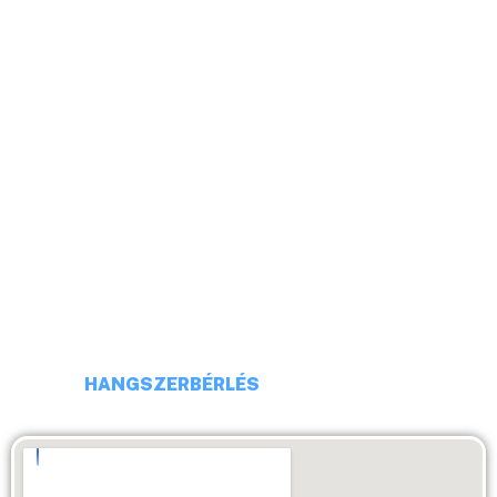
HELLÓ!
CÍM: 1113 BUDAPEST, DARÓCZI UTCA 4
TELEFONSZÁM: +36 20 231 16 54
E-MAIL: budaiprobaterem@gmail.com
HANGSZERBÉRLÉS