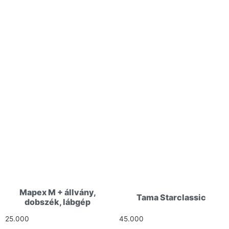
Kapcsolódó termékek
Mapex M + állvány,
Tama Starclassic
dobszék, lábgép
25.000
Ft
45.000
Ft