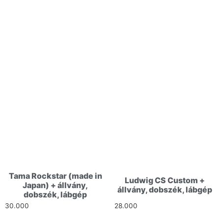
Tama Rockstar (made in
Ludwig CS Custom +
Japan) + állvány,
állvány, dobszék, lábgép
dobszék, lábgép
30.000
Ft
28.000
Ft