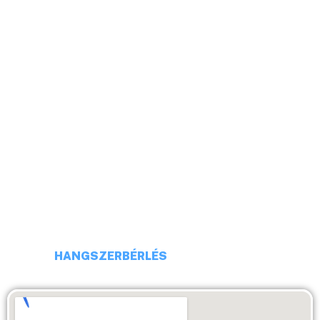
HELLÓ!
CÍM: 1113 BUDAPEST, DARÓCZI UTCA 4
TELEFONSZÁM: +36 20 231 16 54
E-MAIL: budaiprobaterem@gmail.com
HANGSZERBÉRLÉS