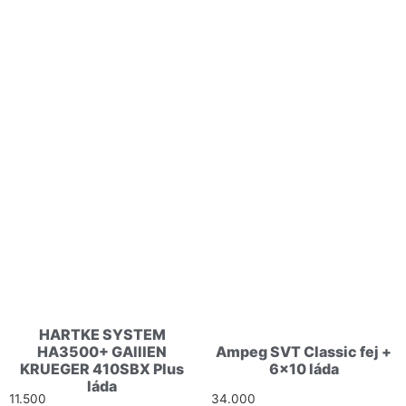
Kapcsolódó termékek
HARTKE SYSTEM
HA3500+ GAllIEN
Ampeg SVT Classic fej +
KRUEGER 410SBX Plus
6×10 láda
láda
11.500
Ft
34.000
Ft