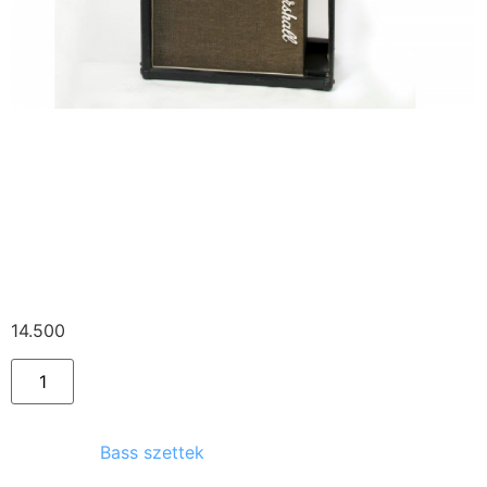
Marshall Integrated
Bass – System fej +
4×10 + 1×15 box
14.500
Ft
Kategória:
Bass szettek