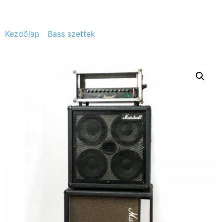
Kezdőlap
/
Bass szettek
/ Marshall Integrated Bass –
System fej + 4×10 + 1×15 box