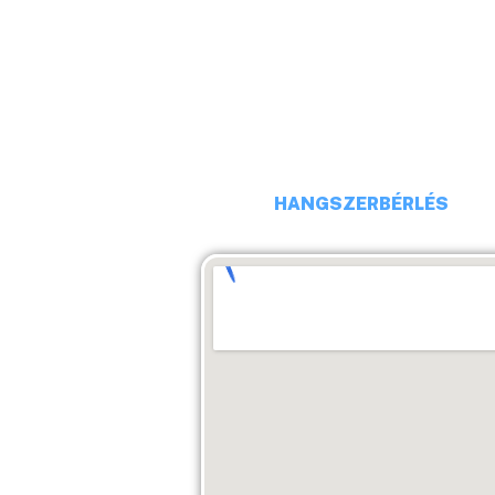
TELEFONSZÁM: +36 20 231 16
E-MAIL: budaiprobaterem@gm
HANGSZERBÉRLÉS