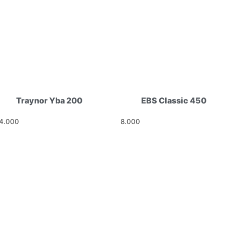
Traynor Yba 200
EBS Classic 450
14.000
Ft
8.000
Ft
I UTCA 4