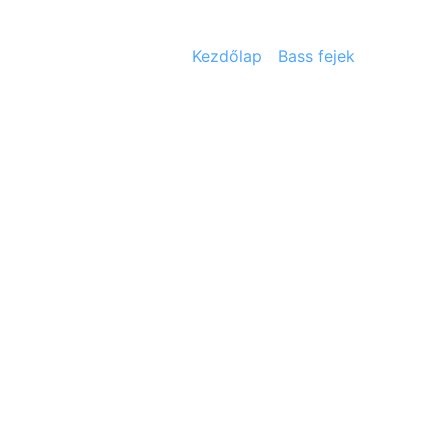
Kezdőlap
/
Bass fejek
/ Marshall 
Kapcsolódó ter