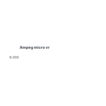
Ampeg micro vr
6.000
Ft