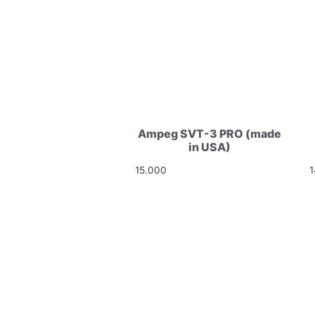
Ampeg SVT-3 PRO (made
in USA)
15.000
Ft
HELLÓ!
CÍM: 1113 BUDAPEST, DARÓCZ