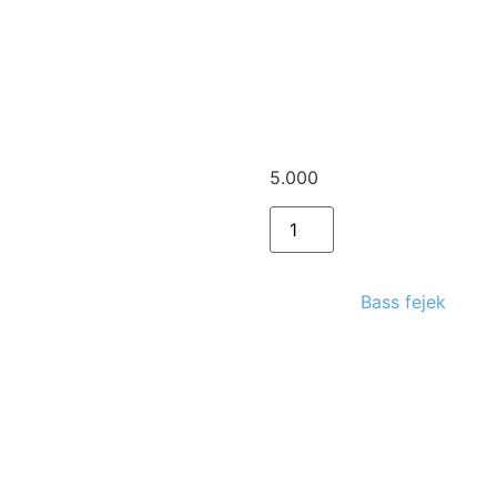
Head
Marshall 
mékek
5.000
Ft
Kategória:
Bass fejek