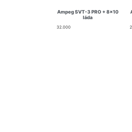
Ampeg SVT-3 PRO + 8×10
láda
32.000
Ft
HELLÓ!
CÍM: 1113 BUDAPEST, DARÓCZ
TELEFONSZÁM: +36 20 231 16
E-MAIL: budaiprobaterem@gm