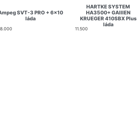
HARTKE SYSTEM
Ampeg SVT-3 PRO + 6×10
HA3500+ GAllIEN
láda
KRUEGER 410SBX Plus
láda
28.000
Ft
11.500
Ft
I UTCA 4
 54
ail.com