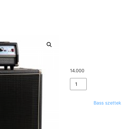
 MICRO VR+1×15 AMPEG láda
AMPEG M
VR+1×15 
14.000
Ft
Kategória:
Bass szettek
Kapcsolódó te