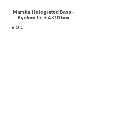
Marshall Integrated Bass –
System fej + 4×10 box
9.500
Ft