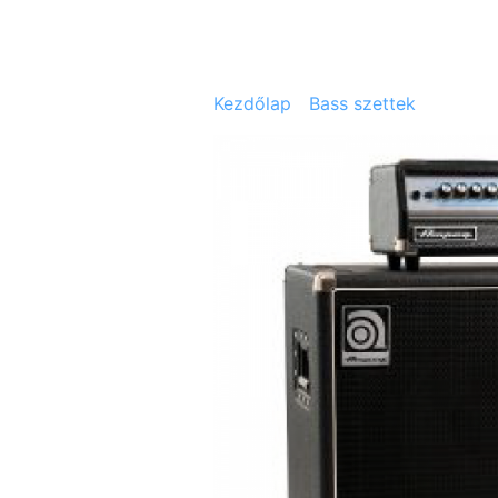
Kezdőlap
/
Bass szettek
/ AMPEG