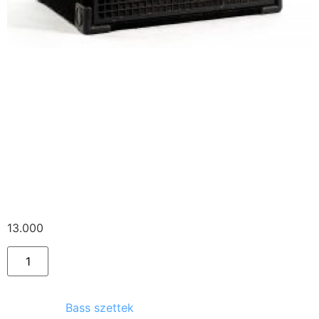
GALLIEN KRUEGER
RB400 bass fel+
GAllIEN KRUEGER
410SBX Plus láda
13.000
Ft
Kategória:
Bass szettek