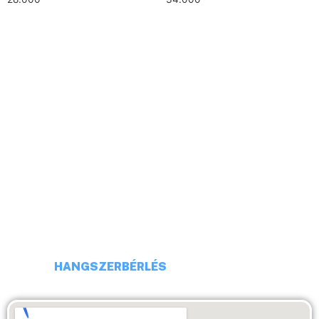
HELLÓ!
CÍM: 1113 BUDAPEST, DARÓCZI UTCA 4
TELEFONSZÁM: +36 20 231 16 54
E-MAIL: budaiprobaterem@gmail.com
HANGSZERBÉRLÉS