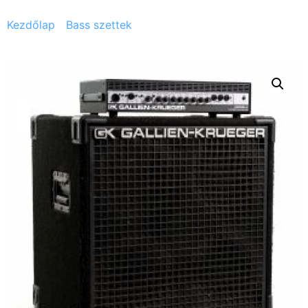
Kezdőlap
/
Bass szettek
/ GALLIEN KRUEGER RB400
bass fel+ GAllIEN KRUEGER 410SBX Plus láda