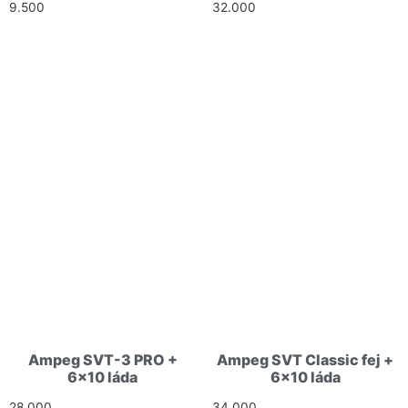
9.500
Ft
32.000
Ft
Ampeg SVT-3 PRO +
Ampeg SVT Classic fej +
6×10 láda
6×10 láda
28.000
Ft
34.000
Ft