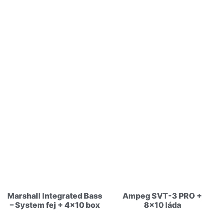
Kapcsolódó termékek
Marshall Integrated Bass
Ampeg SVT-3 PRO +
– System fej + 4×10 box
8×10 láda