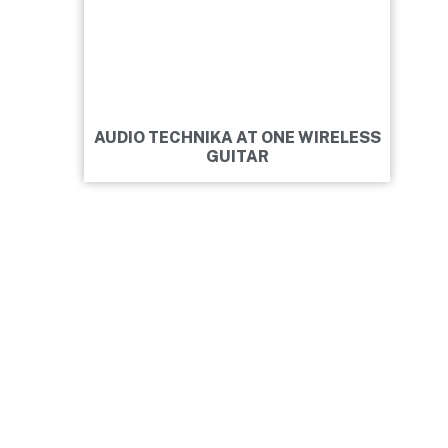
AUDIO TECHNIKA AT ONE WIRELESS
GUITAR
BUDAI PRÓBATEREM
MEGVAN A HANGSZER, MEGVAN A MOTIVÁCIÓ.