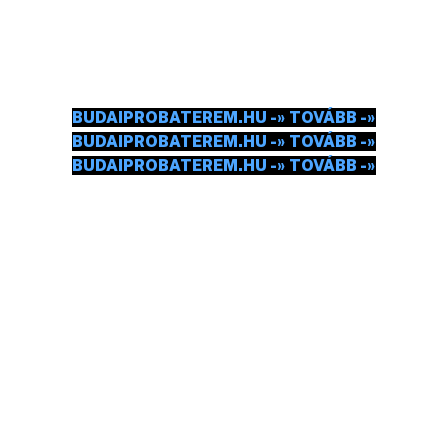
MOSTMÁR PRÓBÁLNI KÉNE EZERREL.
CSEKKOLJ BE.
BUDAIPROBATEREM.HU -» TOVÁBB -»
BUDAIPROBATEREM.HU -» TOVÁBB -»
BUDAIPROBATEREM.HU -» TOVÁBB -»
HELLÓ!
CÍM: 1113 BUDAPEST, DARÓCZI UTCA 4